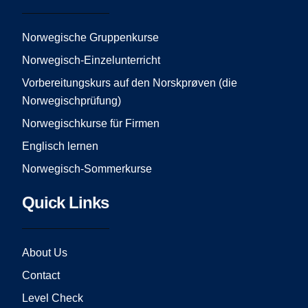
b
a
u
o
g
b
o
r
e
Norwegische Gruppenkurse
k
a
Norwegisch-Einzelunterricht
m
Vorbereitungskurs auf den Norskprøven (die
Norwegischprüfung)
Norwegischkurse für Firmen
Englisch lernen
Norwegisch-Sommerkurse
Quick Links
About Us
Contact
Level Check