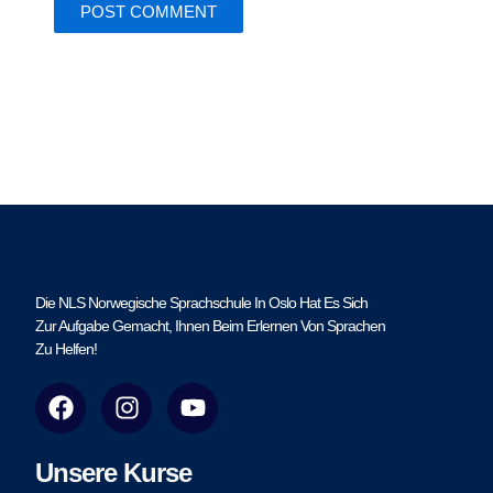
Die NLS Norwegische Sprachschule In Oslo Hat Es Sich
Zur Aufgabe Gemacht, Ihnen Beim Erlernen Von Sprachen
Zu Helfen!
F
I
Y
a
n
o
c
s
u
e
t
t
Unsere Kurse