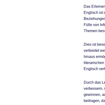
Das Erlernen
Englisch ist
Beziehungen
Fülle von In
Themen bess
Dies ist beso
verbreitet w
hinaus ermö
literarische
Englisch ver
Durch das Le
verbessern, 
gewinnen, a
beitragen, d