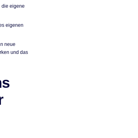
d die eigene
des eigenen
in neue
ärken und das
ns
r