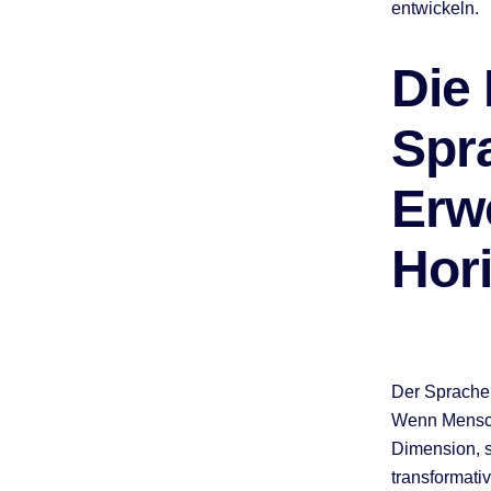
entwickeln.
Die 
Spr
Erw
Hor
Der Spracher
Wenn Mensche
Dimension, s
transformati