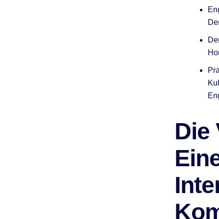
Eng
Den
Der
Hor
Pra
Kul
Eng
Die 
Ein
Inte
Kom