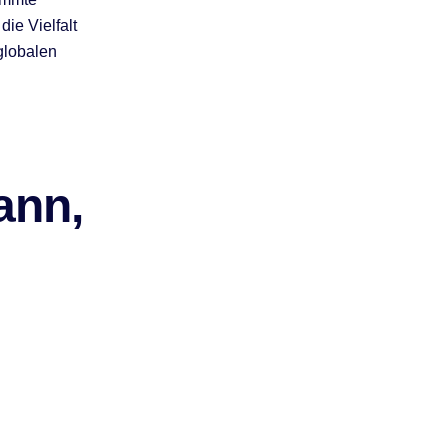
ie Vielfalt
globalen
ann,