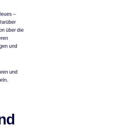
Neues –
Darüber
on über die
eren
ngen und
hren und
eln.
Und
e