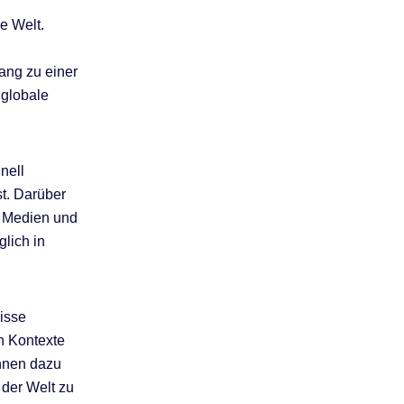
e Welt.
ang zu einer
 globale
nell
st. Darüber
n Medien und
glich in
isse
en Kontexte
nnen dazu
 der Welt zu