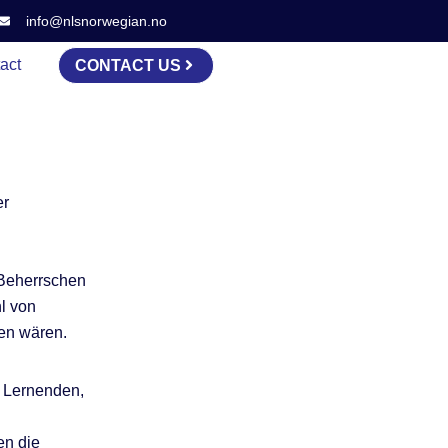
info@nlsnorwegian.no
act
CONTACT US
er
 Beherrschen
l von
ben wären.
n Lernenden,
en die