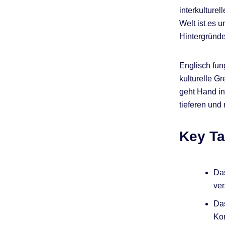
interkulture
Welt ist es 
Hintergründ
Englisch fun
kulturelle G
geht Hand in
tieferen und 
Key T
Das
ver
Das
Kom