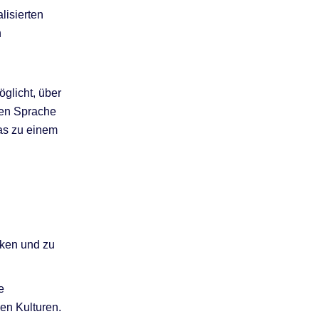
lisierten
n
glicht, über
hen Sprache
as zu einem
cken und zu
e
en Kulturen.