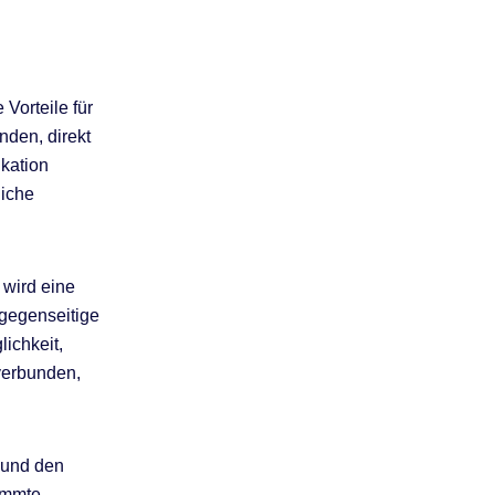
Vorteile für
nden, direkt
kation
liche
 wird eine
 gegenseitige
lichkeit,
 verbunden,
 und den
timmte