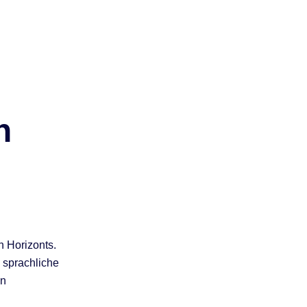
n
n Horizonts.
 sprachliche
nn