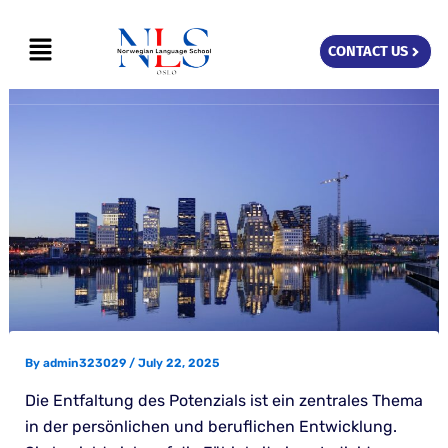
Skip
Menu
to
CONTACT US
content
By
admin323029
/
July 22, 2025
Die Entfaltung des Potenzials ist ein zentrales Thema
in der persönlichen und beruflichen Entwicklung.