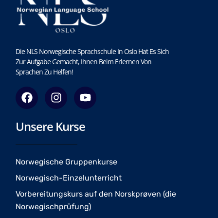
Die NLS Norwegische Sprachschule In Oslo Hat Es Sich
Zur Aufgabe Gemacht, Ihnen Beim Erlernen Von
Sprachen Zu Helfen!
F
I
Y
a
n
o
c
s
u
Unsere Kurse
e
t
t
b
a
u
o
g
b
o
r
e
Norwegische Gruppenkurse
k
a
Norwegisch-Einzelunterricht
m
Vorbereitungskurs auf den Norskprøven (die
Norwegischprüfung)