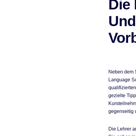
Die
Und
Vor
Neben dem S
Language Sch
qualifizierte
gezielte Tip
Kursteilnehm
gegenseitig 
Die Lehrer a