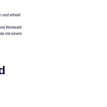
 und erhielt
und Wortwahl
bte mit einem
d