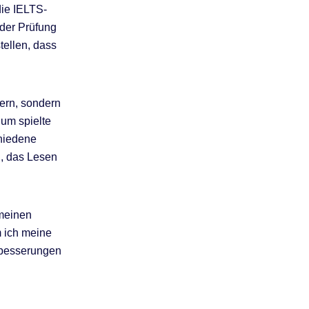
die IELTS-
 der Prüfung
tellen, dass
sern, sondern
ium spielte
chiedene
l, das Lesen
 meinen
m ich meine
erbesserungen