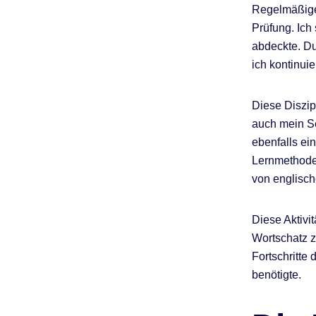
Regelmäßiges
Prüfung. Ich 
abdeckte. Du
ich kontinuie
Diese Diszip
auch mein Se
ebenfalls ei
Lernmethoden
von englisc
Diese Aktivi
Wortschatz z
Fortschritte
benötigte.