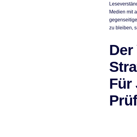
Leseverständ
Medien mit 
gegenseitige
zu bleiben, 
Der
Str
Für
Prü