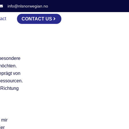
info@nlsnorwegian.no
act
CONTACT US
sbesondere
 möchten.
eprägt von
Ressourcen.
n Richtung
 mir
ier