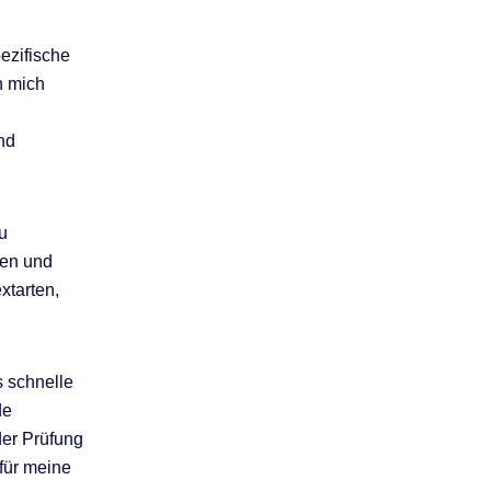
ezifische
h mich
nd
u
hen und
xtarten,
s schnelle
de
der Prüfung
 für meine