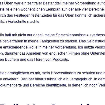
 Üben war ein zentraler Bestandteil meiner Vorbereitung auf 
stellte einen wöchentlichen Lernplan auf, der alle vier Bereiche
rch das Festlegen fester Zeiten für das Üben konnte ich sichers
rlich Fortschritte machte.
lin half mir nicht nur dabei, meine Sprachkenntnisse zu verbes
lbstvertrauen in meine Fähigkeiten zu stärken. Das Selbststud
ne entscheidende Rolle in meiner Vorbereitung. Ich nutzte vers
, darunter das Ansehen von englischen Filmen ohne Untertite
hen Büchern und das Hören von Podcasts.
täten ermöglichten es mir, mein Hörverständnis zu schulen und
u erweitern. Darüber hinaus führte ich ein Lerntagebuch, in de
 dokumentierte und Bereiche identifizierte, in denen ich noch V