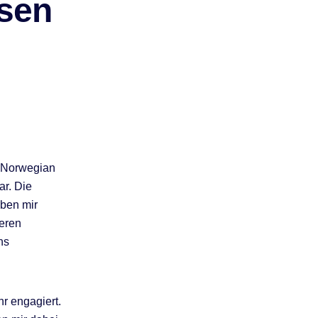
rsen
 Norwegian
ar. Die
aben mir
deren
ns
r engagiert.