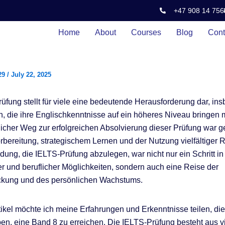
+47 908 14 756
Home
About
Courses
Blog
Cont
29
/
July 22, 2025
üfung stellt für viele eine bedeutende Herausforderung dar, in
en, die ihre Englischkenntnisse auf ein höheres Niveau bringen
icher Weg zur erfolgreichen Absolvierung dieser Prüfung war g
orbereitung, strategischem Lernen und der Nutzung vielfältiger 
dung, die IELTS-Prüfung abzulegen, war nicht nur ein Schritt i
 und beruflicher Möglichkeiten, sondern auch eine Reise der
ckung und des persönlichen Wachstums.
tikel möchte ich meine Erfahrungen und Erkenntnisse teilen, die
en, eine Band 8 zu erreichen. Die IELTS-Prüfung besteht aus v