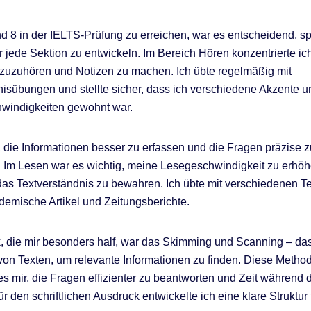
 8 in der IELTS-Prüfung zu erreichen, war es entscheidend, sp
ür jede Sektion zu entwickeln. Im Bereich Hören konzentrierte ic
v zuzuhören und Notizen zu machen. Ich übte regelmäßig mit
isübungen und stellte sicher, dass ich verschiedene Akzente u
windigkeiten gewohnt war.
r, die Informationen besser zu erfassen und die Fragen präzise z
 Im Lesen war es wichtig, meine Lesegeschwindigkeit zu erhö
 das Textverständnis zu bewahren. Ich übte mit verschiedenen Te
demische Artikel und Zeitungsberichte.
, die mir besonders half, war das Skimming und Scanning – da
von Texten, um relevante Informationen zu finden. Diese Metho
es mir, die Fragen effizienter zu beantworten und Zeit während 
r den schriftlichen Ausdruck entwickelte ich eine klare Struktur