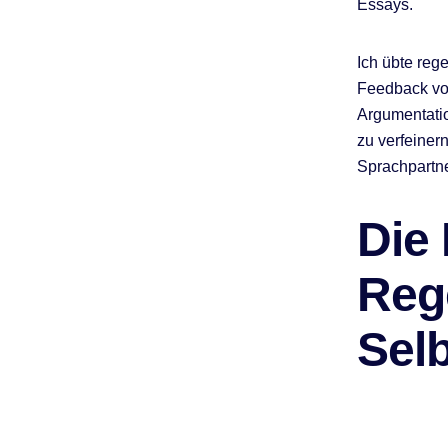
Essays.
Ich übte reg
Feedback von
Argumentati
zu verfeiner
Sprachpartne
Die
Reg
Sel