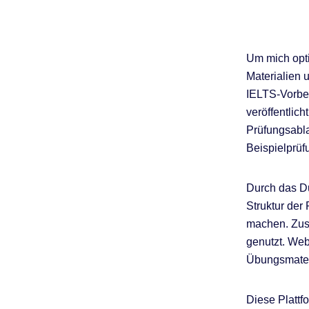
Um mich opti
Materialien 
IELTS-Vorber
veröffentlic
Prüfungsabl
Beispielprüf
Durch das Du
Struktur der
machen. Zusä
genutzt. Web
Übungsmateri
Diese Plattf