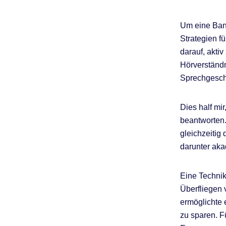
Um eine Band
Strategien f
darauf, akti
Hörverständn
Sprechgesch
Dies half mi
beantworten.
gleichzeitig
darunter aka
Eine Technik
Überfliegen 
ermöglichte 
zu sparen. Fü