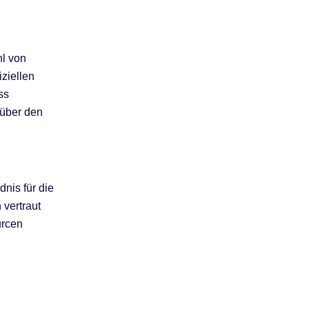
hl von
iziellen
ss
 über den
nis für die
 vertraut
urcen