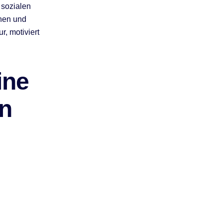
 sozialen
hen und
r, motiviert
ine
en