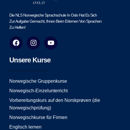
Die NLS Norwegische Sprachschule In Oslo Hat Es Sich
Zur Aufgabe Gemacht, Ihnen Beim Erlernen Von Sprachen
Zu Helfen!
F
I
Y
a
n
o
c
s
u
e
t
t
Unsere Kurse
b
a
u
o
g
b
o
r
e
Norwegische Gruppenkurse
k
a
Norwegisch-Einzelunterricht
m
Vorbereitungskurs auf den Norskprøven (die
Norwegischprüfung)
Norwegischkurse für Firmen
Englisch lernen