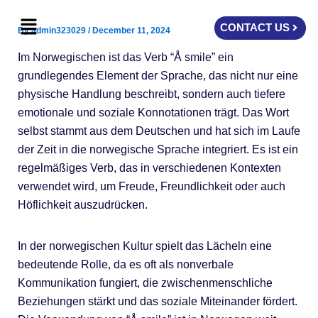
Skip
Menu
to
CONTACT US
By
admin323029
/
December 11, 2024
content
Im Norwegischen ist das Verb “Å smile” ein
grundlegendes Element der Sprache, das nicht nur eine
physische Handlung beschreibt, sondern auch tiefere
emotionale und soziale Konnotationen trägt. Das Wort
selbst stammt aus dem Deutschen und hat sich im Laufe
der Zeit in die norwegische Sprache integriert. Es ist ein
regelmäßiges Verb, das in verschiedenen Kontexten
verwendet wird, um Freude, Freundlichkeit oder auch
Höflichkeit auszudrücken.
In der norwegischen Kultur spielt das Lächeln eine
bedeutende Rolle, da es oft als nonverbale
Kommunikation fungiert, die zwischenmenschliche
Beziehungen stärkt und das soziale Miteinander fördert.