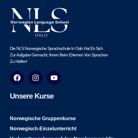
Die NLS Norwegische Sprachschule In Oslo Hat Es Sich
Zur Aufgabe Gemacht, Ihnen Beim Erlernen Von Sprachen
Zu Helfen!
F
I
Y
a
n
o
c
s
u
e
t
t
Unsere Kurse
b
a
u
o
g
b
o
r
e
Norwegische Gruppenkurse
k
a
Norwegisch-Einzelunterricht
m