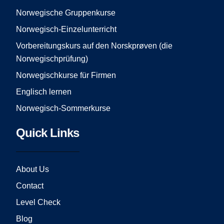
o
r
e
Norwegische Gruppenkurse
k
a
Norwegisch-Einzelunterricht
m
Vorbereitungskurs auf den Norskprøven (die
Norwegischprüfung)
Norwegischkurse für Firmen
Englisch lernen
Norwegisch-Sommerkurse
Quick Links
About Us
Contact
Level Check
Blog