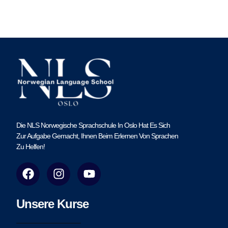
Die NLS Norwegische Sprachschule In Oslo Hat Es Sich
Zur Aufgabe Gemacht, Ihnen Beim Erlernen Von Sprachen
Zu Helfen!
F
I
Y
a
n
o
c
s
u
e
t
t
Unsere Kurse
b
a
u
o
g
b