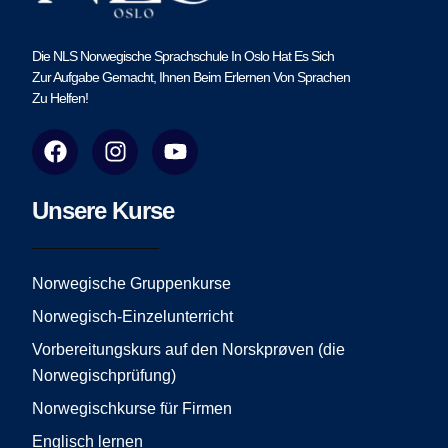
Die NLS Norwegische Sprachschule In Oslo Hat Es Sich
Zur Aufgabe Gemacht, Ihnen Beim Erlernen Von Sprachen
Zu Helfen!
F
I
Y
a
n
o
c
s
u
e
t
t
Unsere Kurse
b
a
u
o
g
b
o
r
e
Norwegische Gruppenkurse
k
a
Norwegisch-Einzelunterricht
m
Vorbereitungskurs auf den Norskprøven (die
Norwegischprüfung)
Norwegischkurse für Firmen
Englisch lernen