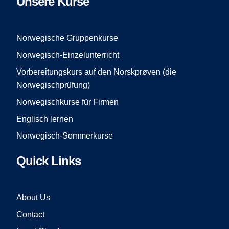
Unsere Kurse
b
a
u
o
g
b
o
r
e
Norwegische Gruppenkurse
k
a
Norwegisch-Einzelunterricht
m
Vorbereitungskurs auf den Norskprøven (die
Norwegischprüfung)
Norwegischkurse für Firmen
Englisch lernen
Norwegisch-Sommerkurse
Quick Links
About Us
Contact