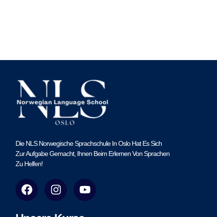
Die NLS Norwegische Sprachschule In Oslo Hat Es Sich
Zur Aufgabe Gemacht, Ihnen Beim Erlernen Von Sprachen
Zu Helfen!
F
I
Y
a
n
o
c
s
u
e
t
t