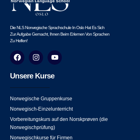
Die NLS Norwegische Sprachschule In Oslo Hat Es Sich
Zur Aufgabe Gemacht, Ihnen Beim Erlernen Von Sprachen
Zu Helfen!
F
I
Y
a
n
o
c
s
u
e
t
t
Unsere Kurse
b
a
u
o
g
b
o
r
e
Norwegische Gruppenkurse
k
a
Norwegisch-Einzelunterricht
m
Vorbereitungskurs auf den Norskprøven (die
Norwegischprüfung)
Norwegischkurse für Firmen