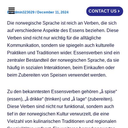
Skip
Menu
to
CONTACT US
By
admin323029
/
December 11, 2024
content
Die norwegische Sprache ist reich an Verben, die sich
auf verschiedene Aspekte des Essens beziehen. Diese
Verben sind nicht nur wichtig für die alltägliche
Kommunikation, sondern sie spiegeln auch kulturelle
Praktiken und Traditionen wider. Essensverben sind ein
zentraler Bestandteil der norwegischen Sprache, da sie
häufig in sozialen Interaktionen, beim Einkaufen oder
beim Zubereiten von Speisen verwendet werden.
Zu den bekanntesten Essensverben gehören „å spise“
(essen), „å drikke“ (trinken) und „å lage“ (zubereiten).
Diese Verben sind nicht nur funktional, sondern auch
tief in der norwegischen Kultur verwurzelt, die eine
Vielzahl von kulinarischen Traditionen und regionalen