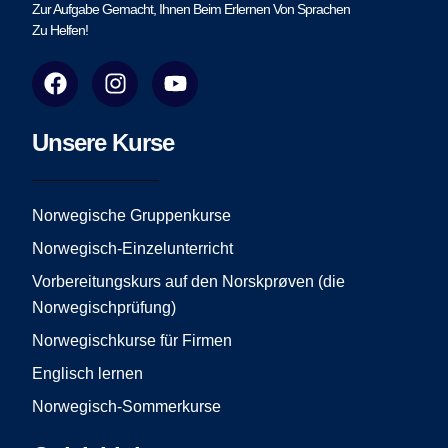
Zur Aufgabe Gemacht, Ihnen Beim Erlernen Von Sprachen
Zu Helfen!
F
I
Y
a
n
o
c
s
u
e
t
t
Unsere Kurse
b
a
u
o
g
b
o
r
e
Norwegische Gruppenkurse
k
a
Norwegisch-Einzelunterricht
m
Vorbereitungskurs auf den Norskprøven (die
Norwegischprüfung)
Norwegischkurse für Firmen
Englisch lernen
Norwegisch-Sommerkurse