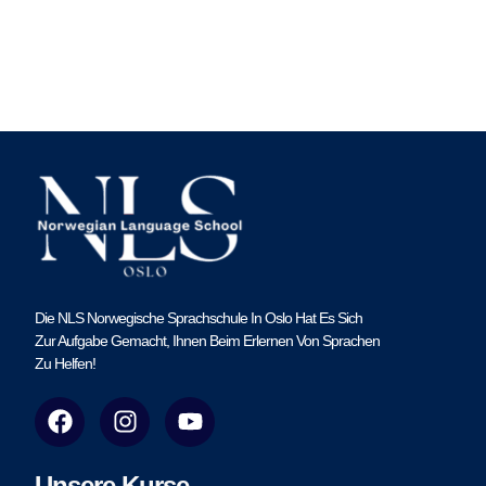
Die NLS Norwegische Sprachschule In Oslo Hat Es Sich
Zur Aufgabe Gemacht, Ihnen Beim Erlernen Von Sprachen
Zu Helfen!
F
I
Y
a
n
o
c
s
u
e
t
t
Unsere Kurse