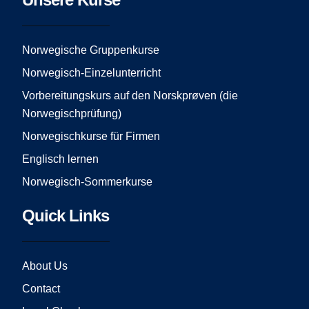
b
a
u
o
g
b
o
r
e
Norwegische Gruppenkurse
k
a
Norwegisch-Einzelunterricht
m
Vorbereitungskurs auf den Norskprøven (die
Norwegischprüfung)
Norwegischkurse für Firmen
Englisch lernen
Norwegisch-Sommerkurse
Quick Links
About Us
Contact