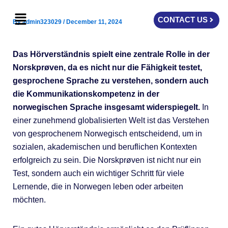
Skip
Menu
to
CONTACT US
By
admin323029
/
December 11, 2024
content
Das Hörverständnis spielt eine zentrale Rolle in der
Norskprøven, da es nicht nur die Fähigkeit testet,
gesprochene Sprache zu verstehen, sondern auch
die Kommunikationskompetenz in der
norwegischen Sprache insgesamt widerspiegelt.
In
einer zunehmend globalisierten Welt ist das Verstehen
von gesprochenem Norwegisch entscheidend, um in
sozialen, akademischen und beruflichen Kontexten
erfolgreich zu sein. Die Norskprøven ist nicht nur ein
Test, sondern auch ein wichtiger Schritt für viele
Lernende, die in Norwegen leben oder arbeiten
möchten.