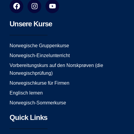
F
I
Y
a
n
o
c
s
u
e
t
t
Unsere Kurse
b
a
u
o
g
b
o
r
e
Norwegische Gruppenkurse
k
a
Norwegisch-Einzelunterricht
m
Vorbereitungskurs auf den Norskprøven (die
Norwegischprüfung)
Norwegischkurse für Firmen
Englisch lernen
Norwegisch-Sommerkurse
Quick Links