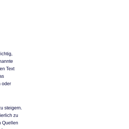
chtig,
enannte
en Text
as
n oder
u steigern.
erlich zu
n Quellen