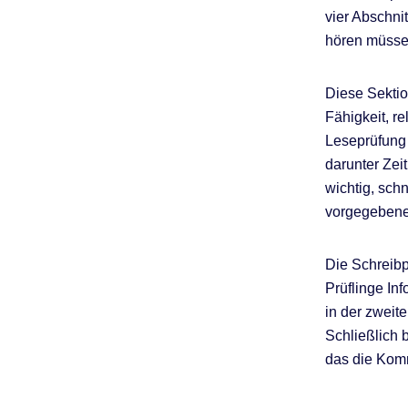
vier Abschni
hören müsse
Diese Sektio
Fähigkeit, r
Leseprüfung 
darunter Zei
wichtig, schn
vorgegebene
Die Schreibp
Prüflinge In
in der zwei
Schließlich 
das die Kom