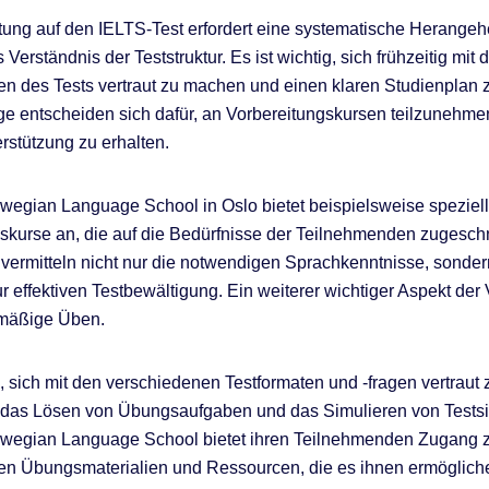
tung auf den IELTS-Test erfordert eine systematische Herange
s Verständnis der Teststruktur. Es ist wichtig, sich frühzeitig mit 
n des Tests vertraut zu machen und einen klaren Studienplan zu
nge entscheiden sich dafür, an Vorbereitungskursen teilzunehme
erstützung zu erhalten.
egian Language School in Oslo bietet beispielsweise speziel
skurse an, die auf die Bedürfnisse der Teilnehmenden zugeschn
vermitteln nicht nur die notwendigen Sprachkenntnisse, sonde
ur effektiven Testbewältigung. Ein weiterer wichtiger Aspekt der
lmäßige Üben.
m, sich mit den verschiedenen Testformaten und -fragen vertraut
 das Lösen von Übungsaufgaben und das Simulieren von Testsi
wegian Language School bietet ihren Teilnehmenden Zugang 
n Übungsmaterialien und Ressourcen, die es ihnen ermögliche