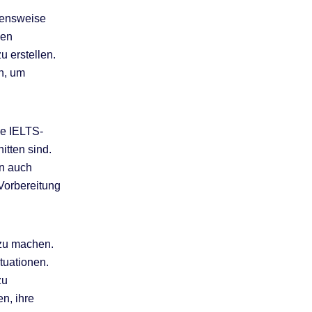
hensweise
den
 erstellen.
n, um
le IELTS-
itten sind.
rn auch
 Vorbereitung
 zu machen.
tuationen.
zu
n, ihre