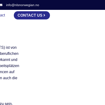
info@nlsnorwegian.no
act
CONTACT US
S) ist von
beruflichen
erkannt und
beitsplätzen
ancen auf
n auch die
zu sein.