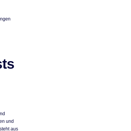
angen
sts
und
ten und
steht aus