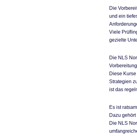
Die Vorberei
und ein tiefe
Anforderunge
Viele Prüfli
gezielte Unt
Die NLS Norw
Vorbereitung
Diese Kurse 
Strategien z
ist das rege
Es ist ratsa
Dazu gehört
Die NLS Nor
umfangreiche