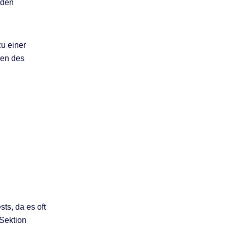
 den
u einer
gen des
ts, da es oft
Sektion