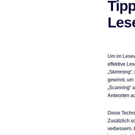
Tip
Les
Um im Leseve
effektive Le
„Skimming“, 
gewinnt, um 
„Scanning“ a
Antworten au
Diese Techni
Zusätzlich so
verbessern.