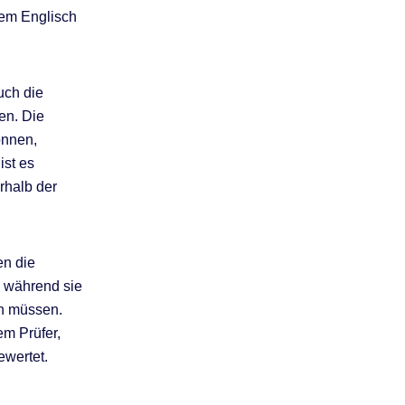
nem Englisch
uch die
en. Die
önnen,
ist es
rhalb der
en die
, während sie
en müssen.
em Prüfer,
wertet.