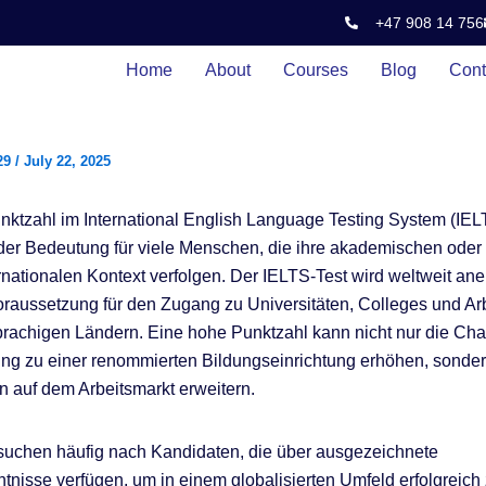
+47 908 14 756
Home
About
Courses
Blog
Cont
29
/
July 22, 2025
nktzahl im International English Language Testing System (IELT
er Bedeutung für viele Menschen, die ihre akademischen oder 
ernationalen Kontext verfolgen. Der IELTS-Test wird weltweit an
 Voraussetzung für den Zugang zu Universitäten, Colleges und Ar
prachigen Ländern. Eine hohe Punktzahl kann nicht nur die Ch
ng zu einer renommierten Bildungseinrichtung erhöhen, sonder
n auf dem Arbeitsmarkt erweitern.
suchen häufig nach Kandidaten, die über ausgezeichnete
tnisse verfügen, um in einem globalisierten Umfeld erfolgreich 