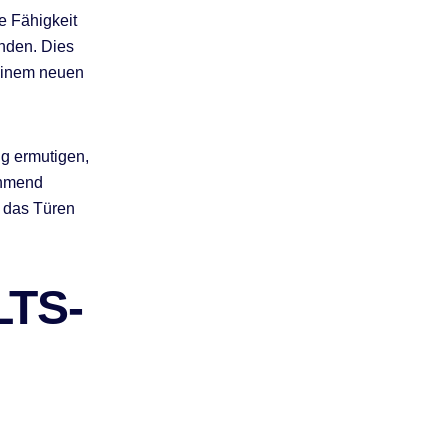
e Fähigkeit
inden. Dies
 einem neuen
ng ermutigen,
ehmend
, das Türen
LTS-