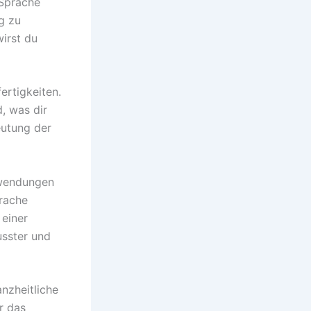
 Sprache
g zu
irst du
ertigkeiten.
, was dir
eutung der
ewendungen
prache
 einer
usster und
nzheitliche
er das