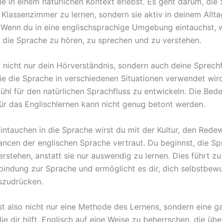
ie in einem natürlichen Kontext erlebst. Es geht darum, die
m Klassenzimmer zu lernen, sondern sie aktiv in deinem Allta
Wenn du in eine englischsprachige Umgebung eintauchst, w
die Sprache zu hören, zu sprechen und zu verstehen.
t nicht nur dein Hörverständnis, sondern auch deine Sprechf
wie die Sprache in verschiedenen Situationen verwendet wird
efühl für den natürlichen Sprachfluss zu entwickeln. Die Bed
ür das Englischlernen kann nicht genug betont werden.
intauchen in die Sprache wirst du mit der Kultur, den Red
ncen der englischen Sprache vertraut. Du beginnst, die S
verstehen, anstatt sie nur auswendig zu lernen. Dies führt zu
rbindung zur Sprache und ermöglicht es dir, dich selbstbew
uszudrücken.
st also nicht nur eine Methode des Lernens, sondern eine ga
ie dir hilft, Englisch auf eine Weise zu beherrschen, die üb