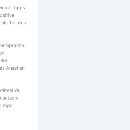
inige Tipps
ositive
als Teil des
der Sprache.
nen
 der
das Ansehen
olltest du
usetzen:
chtige