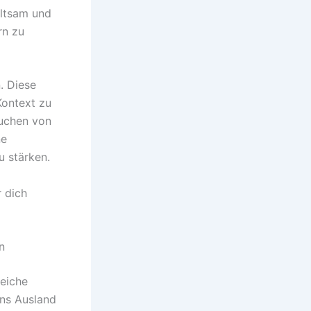
altsam und
rn zu
. Diese
Kontext zu
suchen von
ne
u stärken.
r dich
n
reiche
ins Ausland