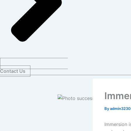
Contact Us
Immer
By
admin323
Immersion i