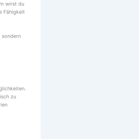
m wirst du
e Fähigkeit
, sondern
glichkeiten.
isch zu
rien