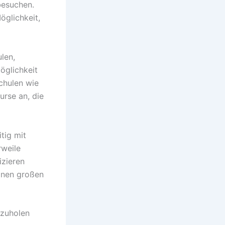
besuchen.
öglichkeit,
len,
Möglichkeit
schulen wie
urse an, die
tig mit
rweile
izieren
einen großen
szuholen