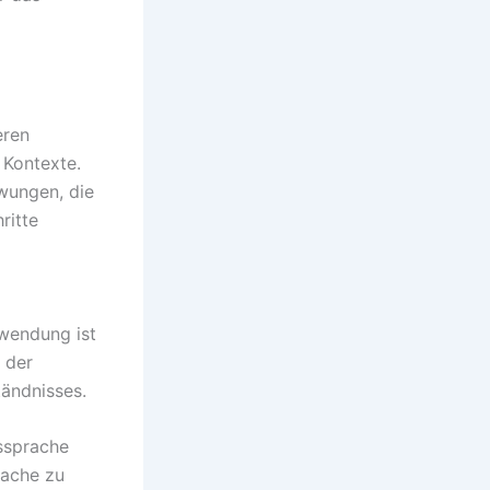
eren
 Kontexte.
wungen, die
ritte
nwendung ist
 der
ändnisses.
ssprache
rache zu