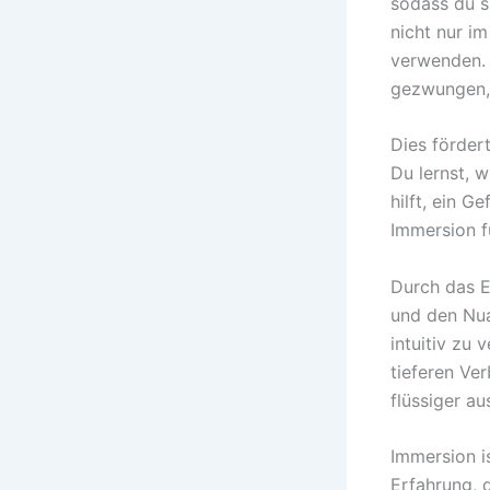
sodass du s
nicht nur i
verwenden. 
gezwungen, 
Dies förder
Du lernst, 
hilft, ein G
Immersion f
Durch das E
und den Nua
intuitiv zu 
tieferen Ve
flüssiger a
Immersion i
Erfahrung, d