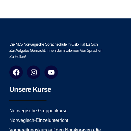
Die NLS Norwegische Sprachschule In Oslo Hat Es Sich
Zur Aufgabe Gemacht, Ihnen Beim Erlernen Von Sprachen
Zu Helfen!
F
I
Y
a
n
o
c
s
u
e
t
t
Unsere Kurse
b
a
u
o
g
b
o
r
e
Norwegische Gruppenkurse
k
a
Norwegisch-Einzelunterricht
m
Vorbereitungskurs auf den Norskprøven (die