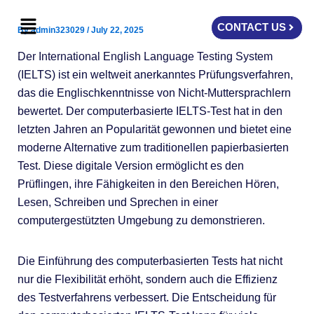
Skip
Menu
to
CONTACT US
By
admin323029
/
July 22, 2025
content
Der International English Language Testing System
(IELTS) ist ein weltweit anerkanntes Prüfungsverfahren,
das die Englischkenntnisse von Nicht-Muttersprachlern
bewertet. Der computerbasierte IELTS-Test hat in den
letzten Jahren an Popularität gewonnen und bietet eine
moderne Alternative zum traditionellen papierbasierten
Test. Diese digitale Version ermöglicht es den
Prüflingen, ihre Fähigkeiten in den Bereichen Hören,
Lesen, Schreiben und Sprechen in einer
computergestützten Umgebung zu demonstrieren.
Die Einführung des computerbasierten Tests hat nicht
nur die Flexibilität erhöht, sondern auch die Effizienz
des Testverfahrens verbessert. Die Entscheidung für