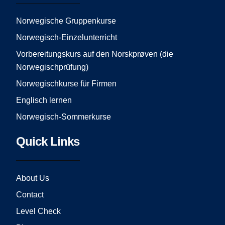
o
g
b
o
r
e
Norwegische Gruppenkurse
k
a
Norwegisch-Einzelunterricht
m
Vorbereitungskurs auf den Norskprøven (die
Norwegischprüfung)
Norwegischkurse für Firmen
Englisch lernen
Norwegisch-Sommerkurse
Quick Links
About Us
Contact
Level Check