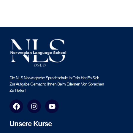
Die NLS Norwegische Sprachschule In Oslo Hat Es Sich
Zur Aufgabe Gemacht, Ihnen Beim Erlernen Von Sprachen
Zu Helfen!
F
I
Y
a
n
o
c
s
u
e
t
t
Unsere Kurse
b
a
u