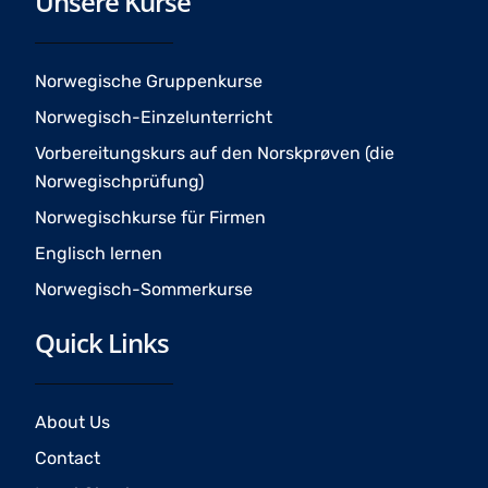
Unsere Kurse
b
a
u
o
g
b
o
r
e
Norwegische Gruppenkurse
k
a
Norwegisch-Einzelunterricht
m
Vorbereitungskurs auf den Norskprøven (die
Norwegischprüfung)
Norwegischkurse für Firmen
Englisch lernen
Norwegisch-Sommerkurse
Quick Links
About Us
Contact