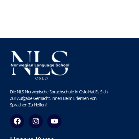
Die NLS Norwegische Sprachschule In Oslo Hat Es Sich
Zur Aufgabe Gemacht, Ihnen Beim Erlernen Von
Sprachen Zu Helfen!
F
I
Y
a
n
o
c
s
u
e
t
t