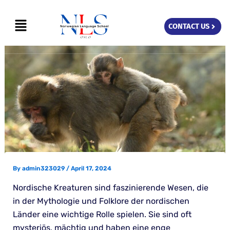
Skip
Menu
to
CONTACT US
content
By
admin323029
/
April 17, 2024
Nordische Kreaturen sind faszinierende Wesen, die
in der Mythologie und Folklore der nordischen
Länder eine wichtige Rolle spielen. Sie sind oft
mysteriös, mächtig und haben eine enge