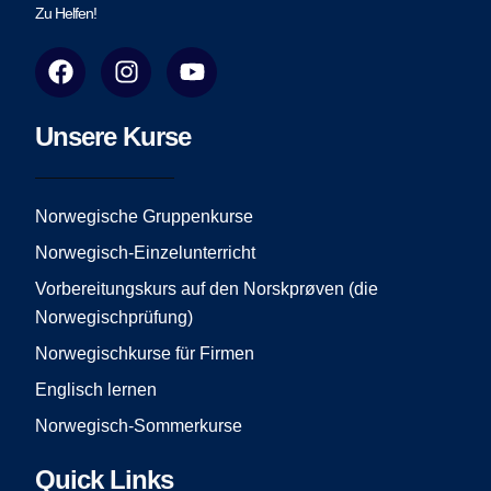
Zu Helfen!
F
I
Y
a
n
o
c
s
u
e
t
t
Unsere Kurse
b
a
u
o
g
b
o
r
e
Norwegische Gruppenkurse
k
a
Norwegisch-Einzelunterricht
m
Vorbereitungskurs auf den Norskprøven (die
Norwegischprüfung)
Norwegischkurse für Firmen
Englisch lernen
Norwegisch-Sommerkurse
Quick Links