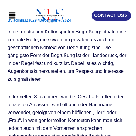
Skip
Menu
to
CONTACT US
content
By
admin323029
/
December 7, 2024
In der deutschen Kultur spielen Begrüßungsrituale eine
zentrale Rolle, die sowohl im privaten als auch im
geschäftlichen Kontext von Bedeutung sind. Die
gängigste Form der Begrüßung ist der Händedruck, der
in der Regel fest und kurz ist. Dabei ist es wichtig,
Augenkontakt herzustellen, um Respekt und Interesse
zu signalisieren.
In formellen Situationen, wie bei Geschäftstreffen oder
offiziellen Anlässen, wird oft auch der Nachname
verwendet, gefolgt von einem höflichen „Herr“ oder
„Frau“. In weniger formellen Kontexten kann man sich
jedoch auch mit dem Vornamen ansprechen,