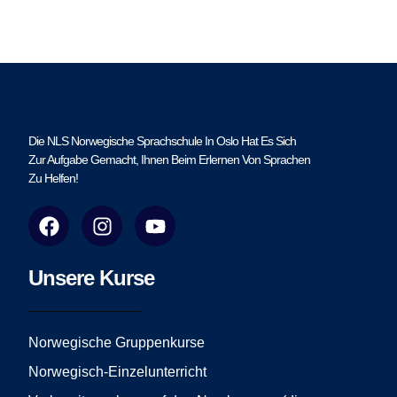
Die NLS Norwegische Sprachschule In Oslo Hat Es Sich
Zur Aufgabe Gemacht, Ihnen Beim Erlernen Von Sprachen
Zu Helfen!
F
I
Y
a
n
o
c
s
u
e
t
t
Unsere Kurse
b
a
u
o
g
b
o
r
e
Norwegische Gruppenkurse
k
a
Norwegisch-Einzelunterricht
m