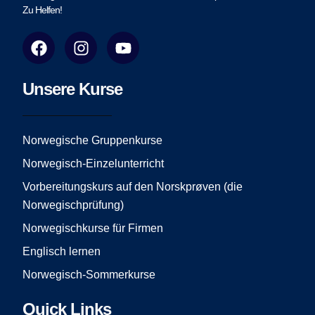
Zu Helfen!
F
I
Y
a
n
o
c
s
u
e
t
t
Unsere Kurse
b
a
u
o
g
b
o
r
e
Norwegische Gruppenkurse
k
a
Norwegisch-Einzelunterricht
m
Vorbereitungskurs auf den Norskprøven (die
Norwegischprüfung)
Norwegischkurse für Firmen
Englisch lernen
Norwegisch-Sommerkurse
Quick Links