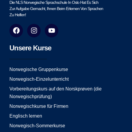
Die NLS Norwegische Sprachschule In Oslo Hat Es Sich
Zur Aufgabe Gemacht, Ihnen Beim Erlernen Von Sprachen
Zu Helfen!
F
I
Y
a
n
o
c
s
u
e
t
t
Unsere Kurse
b
a
u
o
g
b
o
r
e
Norwegische Gruppenkurse
k
a
Norwegisch-Einzelunterricht
m
Vorbereitungskurs auf den Norskprøven (die
Norwegischprüfung)
Norwegischkurse für Firmen
Englisch lernen
Norwegisch-Sommerkurse