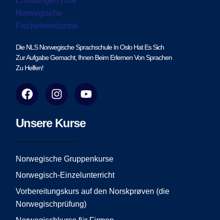
Die NLS Norwegische Sprachschule In Oslo Hat Es Sich
Zur Aufgabe Gemacht, Ihnen Beim Erlernen Von Sprachen
Zu Helfen!
F
I
Y
a
n
o
c
s
u
e
t
t
Unsere Kurse
b
a
u
o
g
b
o
r
e
Norwegische Gruppenkurse
k
a
Norwegisch-Einzelunterricht
m
Vorbereitungskurs auf den Norskprøven (die
Norwegischprüfung)