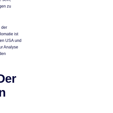
ngen zu
i der
lomatie ist
 den USA und
ur Analyse
den
Der
n