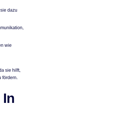
 sie dazu
mmunikation,
en wie
 sie hilft,
 fördern.
 In