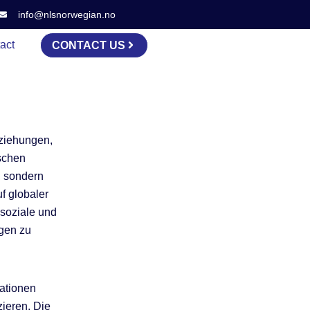
info@nlsnorwegian.no
act
CONTACT US
eziehungen,
schen
, sondern
f globaler
 soziale und
ngen zu
mationen
ieren. Die