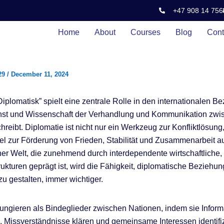
+47 908 14 756
Home
About
Courses
Blog
Cont
29
/
December 11, 2024
Diplomatisk” spielt eine zentrale Rolle in den internationalen B
unst und Wissenschaft der Verhandlung und Kommunikation zwi
hreibt. Diplomatie ist nicht nur ein Werkzeug zur Konfliktlösung
tel zur Förderung von Frieden, Stabilität und Zusammenarbeit au
ner Welt, die zunehmend durch interdependente wirtschaftliche,
trukturen geprägt ist, wird die Fähigkeit, diplomatische Beziehu
zu gestalten, immer wichtiger.
ungieren als Bindeglieder zwischen Nationen, indem sie Infor
 Missverständnisse klären und gemeinsame Interessen identifiz