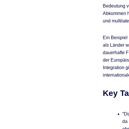
Bedeutung vo
Abkommen hin
und multilat
Ein Beispiel
als Länder w
dauerhafte F
der Europäis
Integration g
internationa
Key T
“Di
da
ebn