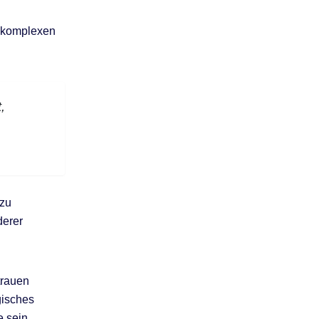
r komplexen
,
 zu
derer
trauen
gisches
 sein,