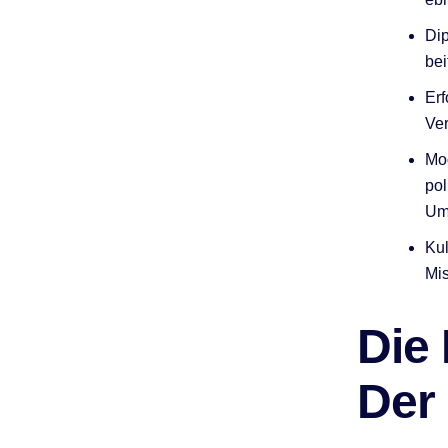
Dip
bei
Erf
Ver
Mod
pol
Um
Kul
Mis
Die 
Der 