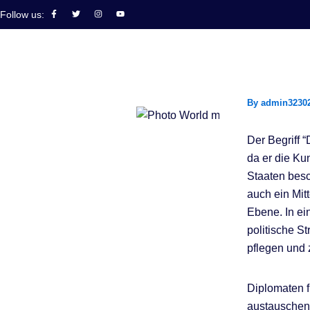
Skip
F
T
I
Y
Follow us:
a
w
n
o
to
c
i
s
u
e
t
t
t
b
t
a
u
content
o
e
g
b
o
r
r
e
k
a
-
m
f
By
admin3230
Der Begriff “
da er die K
Staaten besc
auch ein Mit
Ebene. In ei
politische S
pflegen und 
Diplomaten f
austauschen,