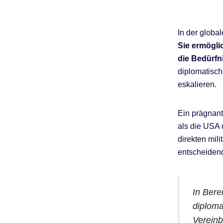
In der global
Sie ermöglic
die Bedürfn
diplomatisch
eskalieren.
Ein prägnant
als die USA 
direkten mili
entscheidend
In Ber
diplom
Vereinb