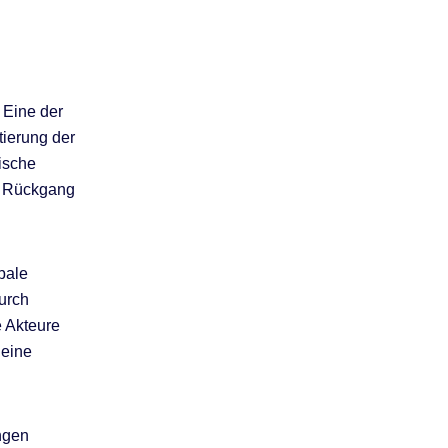
 Eine der
ierung der
ische
m Rückgang
bale
urch
e Akteure
 eine
ngen