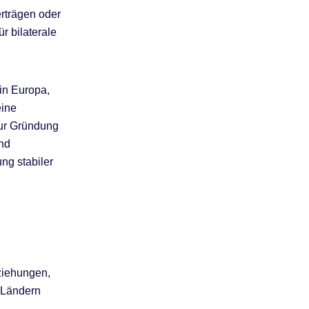
rträgen oder
r bilaterale
 in Europa,
eine
zur Gründung
und
ung stabiler
eziehungen,
 Ländern