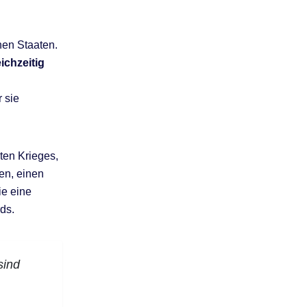
chen Staaten.
ichzeitig
 sie
ten Krieges,
en, einen
ie eine
ds.
sind