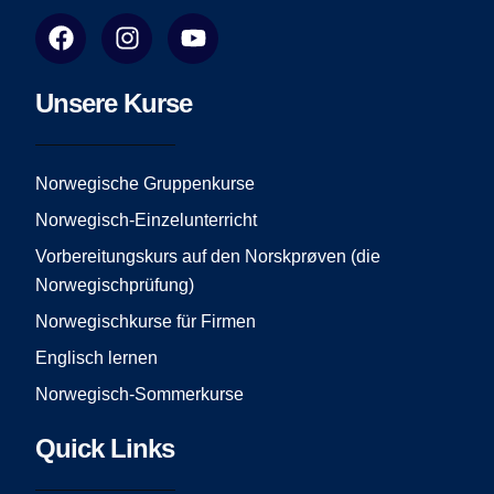
F
I
Y
a
n
o
c
s
u
e
t
t
Unsere Kurse
b
a
u
o
g
b
o
r
e
Norwegische Gruppenkurse
k
a
Norwegisch-Einzelunterricht
m
Vorbereitungskurs auf den Norskprøven (die
Norwegischprüfung)
Norwegischkurse für Firmen
Englisch lernen
Norwegisch-Sommerkurse
Quick Links