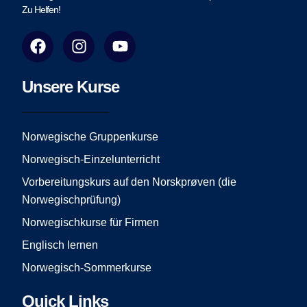
Zu Helfen!
F
I
Y
a
n
o
c
s
u
e
t
t
Unsere Kurse
b
a
u
o
g
b
o
r
e
Norwegische Gruppenkurse
k
a
Norwegisch-Einzelunterricht
m
Vorbereitungskurs auf den Norskprøven (die
Norwegischprüfung)
Norwegischkurse für Firmen
Englisch lernen
Norwegisch-Sommerkurse
Quick Links