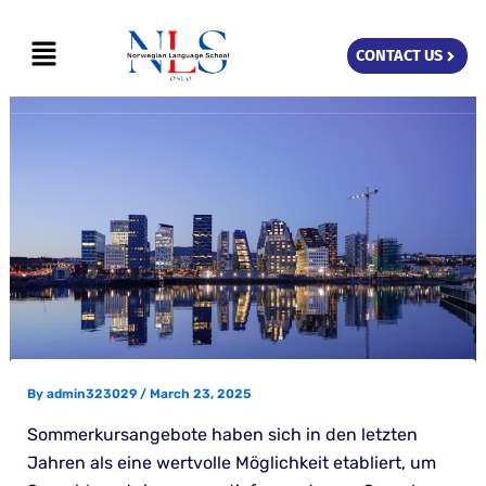
Skip
Menu
to
CONTACT US
content
By
admin323029
/
March 23, 2025
Sommerkursangebote haben sich in den letzten
Jahren als eine wertvolle Möglichkeit etabliert, um