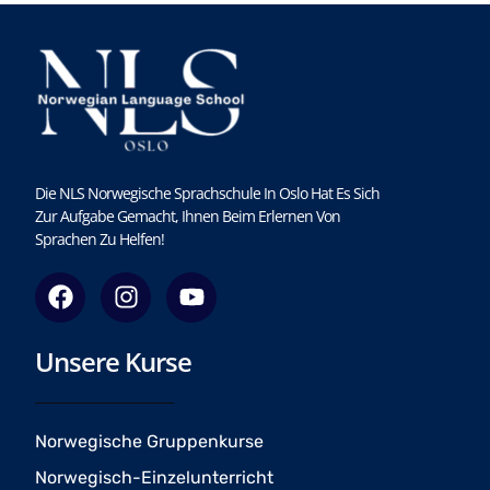
Die NLS Norwegische Sprachschule In Oslo Hat Es Sich
Zur Aufgabe Gemacht, Ihnen Beim Erlernen Von
Sprachen Zu Helfen!
F
I
Y
a
n
o
c
s
u
Unsere Kurse
e
t
t
b
a
u
o
g
b
o
r
e
Norwegische Gruppenkurse
k
a
Norwegisch-Einzelunterricht
m