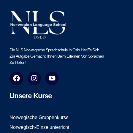
Die NLS Norwegische Sprachschule In Oslo Hat Es Sich
Zur Aufgabe Gemacht, Ihnen Beim Erlernen Von Sprachen
Zu Helfen!
F
I
Y
a
n
o
c
s
u
e
t
t
Unsere Kurse
b
a
u
o
g
b
o
r
e
Norwegische Gruppenkurse
k
a
Norwegisch-Einzelunterricht
m