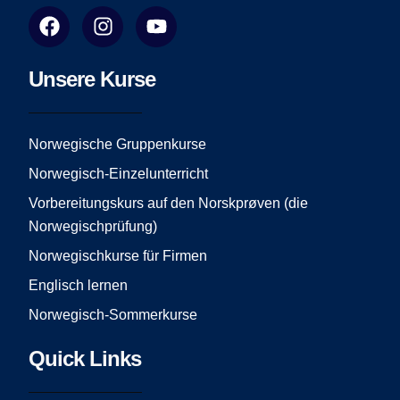
F
I
Y
a
n
o
c
s
u
e
t
t
Unsere Kurse
b
a
u
o
g
b
o
r
e
Norwegische Gruppenkurse
k
a
Norwegisch-Einzelunterricht
m
Vorbereitungskurs auf den Norskprøven (die
Norwegischprüfung)
Norwegischkurse für Firmen
Englisch lernen
Norwegisch-Sommerkurse
Quick Links