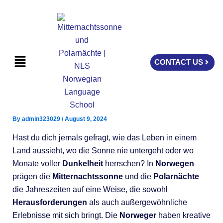
Skip
to
content
Menu
CONTACT US
By
admin323029
/
August 9, 2024
Hast du dich jemals gefragt, wie das Leben in einem
Land aussieht, wo die Sonne nie untergeht oder wo
Monate voller
Dunkelheit
herrschen? In
Norwegen
prägen die
Mitternachtssonne
und die
Polarnächte
die Jahreszeiten auf eine Weise, die sowohl
Herausforderungen
als auch außergewöhnliche
Erlebnisse mit sich bringt. Die
Norweger
haben kreative