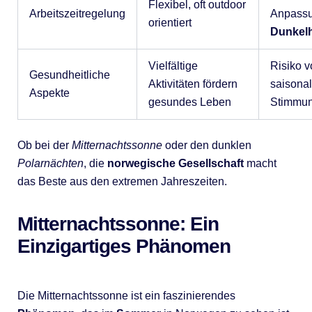
Flexibel, oft outdoor
Arbeitszeitregelung
Anpass
orientiert
Dunkelh
Vielfältige
Risiko v
Gesundheitliche
Aktivitäten fördern
saisona
Aspekte
gesundes Leben
Stimmun
Ob bei der
Mitternachtssonne
oder den dunklen
Polarnächten
, die
norwegische Gesellschaft
macht
das Beste aus den extremen Jahreszeiten.
Mitternachtssonne: Ein
Einzigartiges Phänomen
Die Mitternachtssonne ist ein faszinierendes