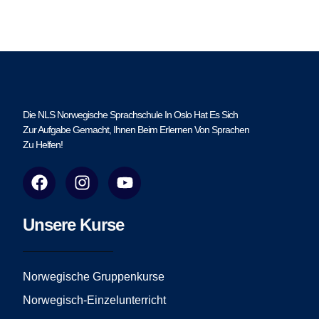
Die NLS Norwegische Sprachschule In Oslo Hat Es Sich
Zur Aufgabe Gemacht, Ihnen Beim Erlernen Von Sprachen
Zu Helfen!
F
I
Y
a
n
o
c
s
u
e
t
t
Unsere Kurse
b
a
u
o
g
b
o
r
e
Norwegische Gruppenkurse
k
a
Norwegisch-Einzelunterricht
m