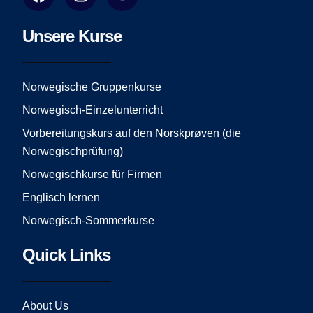
a
n
o
c
s
u
e
t
t
Unsere Kurse
b
a
u
o
g
b
o
r
e
Norwegische Gruppenkurse
k
a
Norwegisch-Einzelunterricht
m
Vorbereitungskurs auf den Norskprøven (die
Norwegischprüfung)
Norwegischkurse für Firmen
Englisch lernen
Norwegisch-Sommerkurse
Quick Links
About Us