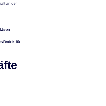
haft an der
ktiven
ständnis für
äfte