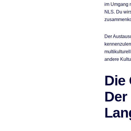
im Umgang mi
NLS. Du wir
zusammenkom
Der Austausc
kennenzuler
multikulture
andere Kultu
Die 
Der
Lan