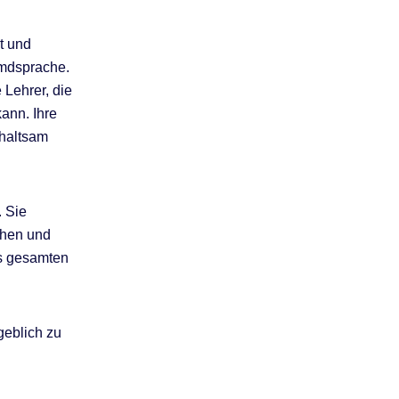
t und
emdsprache.
 Lehrer, die
kann. Ihre
rhaltsam
. Sie
ehen und
es gesamten
geblich zu