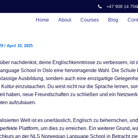
+47 908 14 756
Home
About
Courses
Blog
Cont
29
/
April 10, 2025
ber nachdenkst, deine Englischkenntnisse zu verbessern, ist 
nguage School in Oslo eine hervorragende Wahl. Die Schule bi
tklassige Ausbildung, sondern auch eine einzigartige Gelegenhei
Kultur einzutauchen. Du wirst nicht nur die Sprache lernen, s
eit haben, neue Freundschaften zu schließen und ein Netzwerk
nten aufzubauen.
alisierten Welt ist es unerlässlich, Englisch zu beherrschen, un
e perfekte Plattform, um dies zu erreichen. Ein weiterer Grund, 
chkurs an der NLS Norwegian Language School in Betracht zieh