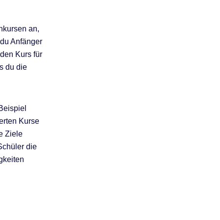
hkursen an,
 du Anfänger
nden Kurs für
s du die
Beispiel
erten Kurse
e Ziele
Schüler die
gkeiten