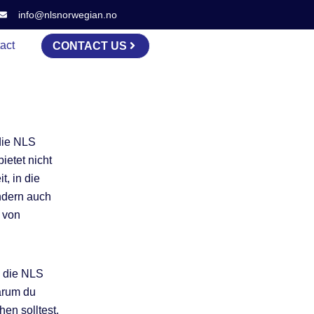
info@nlsnorwegian.no
act
CONTACT US
die NLS
etet nicht
t, in die
ondern auch
 von
d die NLS
warum du
en solltest,