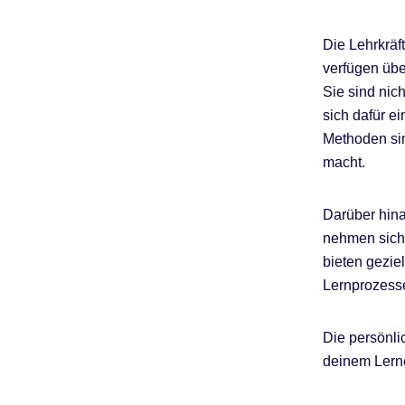
Die Lehrkräf
verfügen übe
Sie sind nic
sich dafür e
Methoden si
macht.
Darüber hina
nehmen sich 
bieten gezie
Lernprozesse
Die persönl
deinem Lerne