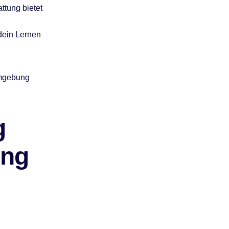
ttung bietet
dein Lernen
umgebung
g
ung