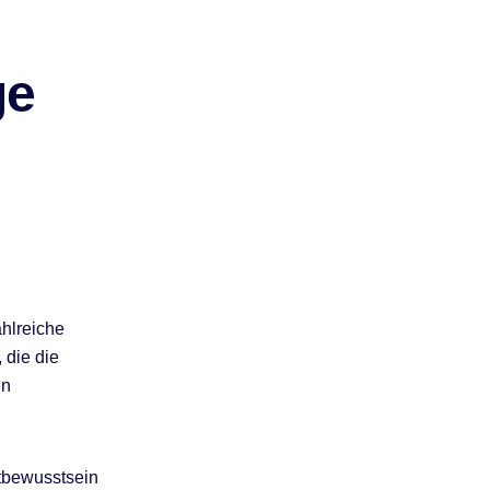
ge
hlreiche
 die die
en
stbewusstsein