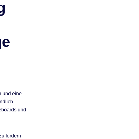
g
ge
 und eine
ndlich
teboards und
zu fördern