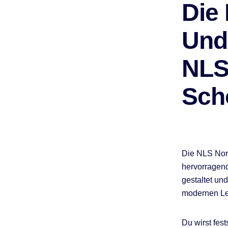
Die
Und
NLS
Sch
Die NLS Nor
hervorragend
gestaltet un
modernen Leh
Du wirst fes