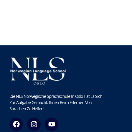
Die NLS Norwegische Sprachschule In Oslo Hat Es Sich
Zur Aufgabe Gemacht, Ihnen Beim Erlernen Von
Sprachen Zu Helfen!
F
I
Y
a
n
o