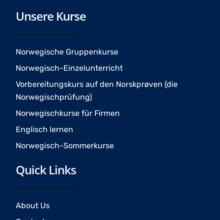
c
s
u
Unsere Kurse
e
t
t
b
a
u
o
g
b
o
r
e
Norwegische Gruppenkurse
k
a
Norwegisch-Einzelunterricht
m
Vorbereitungskurs auf den Norskprøven (die
Norwegischprüfung)
Norwegischkurse für Firmen
Englisch lernen
Norwegisch-Sommerkurse
Quick Links
About Us