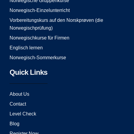
Norwegische Gruppenkurse
k
a
Norwegisch-Einzelunterricht
m
Vorbereitungskurs auf den Norskprøven (die
Norwegischprüfung)
Norwegischkurse für Firmen
Englisch lernen
Norwegisch-Sommerkurse
Quick Links
About Us
Contact
Level Check
Blog
Register Now