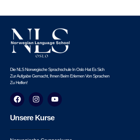
Die NLS Norwegische Sprachschule In Oslo Hat Es Sich
Zur Aufgabe Gemacht, Ihnen Beim Erlernen Von Sprachen
Zu Helfen!
F
I
Y
a
n
o
c
s
u
e
t
t
Unsere Kurse
b
a
u
o
g
b
o
r
e