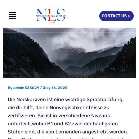
Skip
Menu
to
CONTACT US
content
By
admin323029
/
July 16, 2025
Die Norskprøven ist eine wichtige Sprachprüfung,
die dir hilft, deine Norwegischkenntnisse zu
zertifizieren. Sie ist in verschiedene Niveaus
unterteilt, wobei B1 und B2 zwei der häufigsten
Stufen sind, die von Lernenden angestrebt werden.