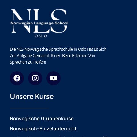
Die NLS Norwegische Sprachschule In Oslo Hat Es Sich
Zur Aufgabe Gemacht, Ihnen Beim Erlernen Von
Sprachen Zu Helfen!
F
I
Y
a
n
o
c
s
u
Unsere Kurse
e
t
t
b
a
u
o
g
b
o
r
e
Norwegische Gruppenkurse
k
a
Norwegisch-Einzelunterricht
m