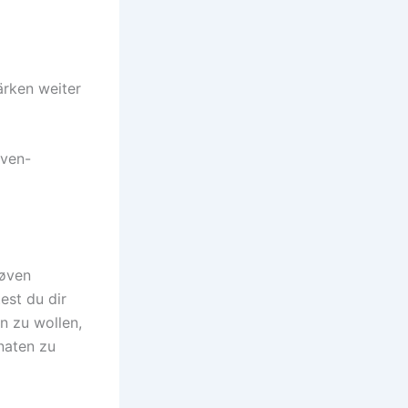
ärken weiter
øven-
røven
est du dir
in zu wollen,
naten zu