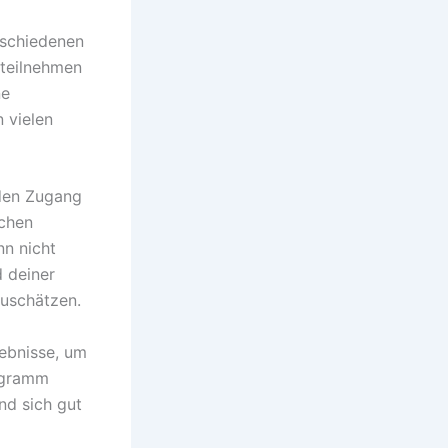
rschiedenen
 teilnehmen
ne
 vielen
 den Zugang
schen
nn nicht
d deiner
zuschätzen.
gebnisse, um
rogramm
nd sich gut