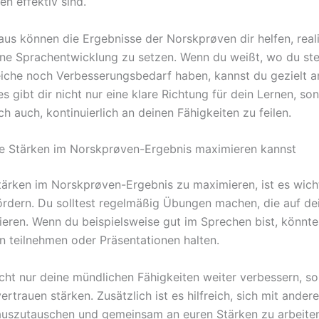
n effektiv sind.
aus können die Ergebnisse der Norskprøven dir helfen, real
eine Sprachentwicklung zu setzen. Wenn du weißt, wo du st
iche noch Verbesserungsbedarf haben, kannst du gezielt a
es gibt dir nicht nur eine klare Richtung für dein Lernen, so
ch auch, kontinuierlich an deinen Fähigkeiten zu feilen.
e Stärken im Norskprøven-Ergebnis maximieren kannst
ärken im Norskprøven-Ergebnis zu maximieren, ist es wicht
fördern. Du solltest regelmäßig Übungen machen, die auf de
ieren. Wenn du beispielsweise gut im Sprechen bist, könnte
n teilnehmen oder Präsentationen halten.
icht nur deine mündlichen Fähigkeiten weiter verbessern, s
ertrauen stärken. Zusätzlich ist es hilfreich, sich mit ander
uszutauschen und gemeinsam an euren Stärken zu arbeite