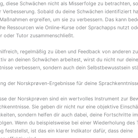
tig, diese Schwächen nicht als Misserfolge zu betrachten, s
 Verbesserung. Sobald du deine Schwächen identifiziert ha
 Maßnahmen ergreifen, um sie zu verbessern. Das kann bed
che Ressourcen wie Online-Kurse oder Sprachapps nutzt ode
r oder Tutor zusammenschließt.
 hilfreich, regelmäßig zu üben und Feedback von anderen zu
tiv an deinen Schwächen arbeitest, wirst du nicht nur dein
nisse verbessern, sondern auch dein Selbstbewusstsein st
ng der Norskprøven-Ergebnisse für deine Sprachkenntniss
sse der Norskprøven sind ein wertvolles Instrument zur Be
chkenntnisse. Sie geben dir nicht nur eine objektive Einsch
keiten, sondern helfen dir auch dabei, deine Fortschritte i
folgen. Wenn du beispielsweise bei einer Wiederholung des 
 feststellst, ist das ein klarer Indikator dafür, dass deine