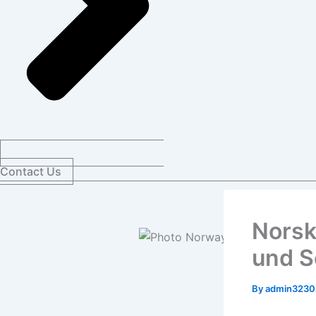
Contact Us
Norsk
und S
By
admin323