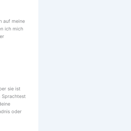
ch auf meine
en ich mich
er
er sie ist
n Sprachtest
deine
ndnis oder