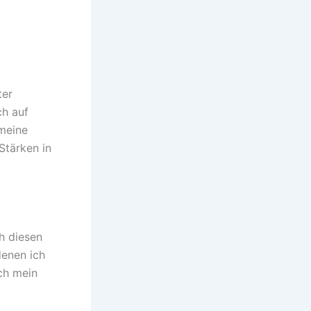
ter
ch auf
meine
Stärken in
h diesen
denen ich
ich mein