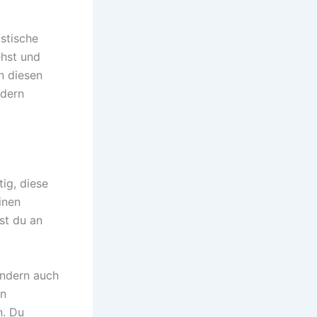
istische
ehst und
n diesen
ndern
ig, diese
inen
st du an
ondern auch
en
n. Du