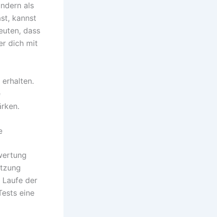
ondern als
st, kannst
euten, dass
r dich mit
 erhalten.
e
ärken.
e
wertung
ätzung
m Laufe der
Tests eine