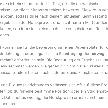
øven ist ein standardisierter Test, der die norwegischen
nisse von Nicht-Muttersprachlern bewertet. Sie wird in ve
eboten, sodass du je nach deinem aktuellen Kenntnisstand
 Ergebnisse der Norskprøven sind nicht nur ein Maß für dei
keiten, sondern sie spielen auch eine entscheidende Rolle in
chen.
l können sie für die Bewerbung um einen Arbeitsplatz, für
einrichtungen oder sogar für die Beantragung der norwegi
rschaft erforderlich sein. Die Bedeutung der Ergebnisse ka
eingeschätzt werden. Sie geben dir nicht nur ein klares Bil
nisse, sondern helfen auch anderen, deine Fähigkeiten ein
 und Bildungseinrichtungen verlassen sich oft auf diese Er
den, ob du für eine bestimmte Position oder ein Studienp
st. Daher ist es wichtig, die Norskprøven ernst zu nehmen u
ubereiten.