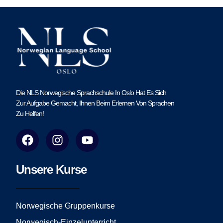
Die NLS Norwegische Sprachschule In Oslo Hat Es Sich
Zur Aufgabe Gemacht, Ihnen Beim Erlernen Von Sprachen
Zu Helfen!
F
I
Y
a
n
o
c
s
u
e
t
t
Unsere Kurse
b
a
u
o
g
b
o
r
e
Norwegische Gruppenkurse
k
a
Norwegisch-Einzelunterricht