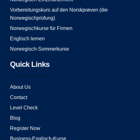
m
Vorbereitungskurs auf den Norskprøven (die
Norwegischprüfung)
Norwegischkurse für Firmen
Englisch lernen
Norwegisch-Sommerkurse
Quick Links
About Us
Contact
Level Check
Blog
Register Now
Business-Englisch-Kurse