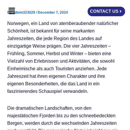
Skip
Menu
to
CONTACT US
By
admin323029
/
December 7, 2024
content
Norwegen, ein Land von atemberaubender natürlicher
Schönheit, ist bekannt für seine markanten
Jahreszeiten, die jede Region des Landes auf
einzigartige Weise prägen. Die vier Jahreszeiten –
Frühling, Sommer, Herbst und Winter – bieten eine
Vielzahl von Erlebnissen und Aktivitäten, die sowohl
Einheimische als auch Touristen anziehen. Jede
Jahreszeit hat ihren eigenen Charakter und ihre
eigenen Besonderheiten, die das Land in ein
faszinierendes Schauspiel verwandeln.
Die dramatischen Landschaften, von den
majestätischen Fjorden bis zu den schneebedeckten
Bergen, werden durch die wechselnden Jahreszeiten