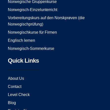
o
r
e
Norwegische Gruppenkurse
k
a
Norwegisch-Einzelunterricht
m
Vorbereitungskurs auf den Norskprøven (die
Norwegischprüfung)
Norwegischkurse für Firmen
Englisch lernen
Norwegisch-Sommerkurse
Quick Links
About Us
Contact
Level Check
Blog