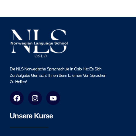
Die NLS Norwegische Sprachschule In Oslo Hat Es Sich
Zur Aufgabe Gemacht, Ihnen Beim Erlernen Von Sprachen
Zu Helfen!
F
I
Y
a
n
o
c
s
u
e
t
t
Unsere Kurse
b
a
u
o
g
b