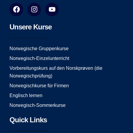
F
I
Y
a
n
o
c
s
u
e
t
t
Unsere Kurse
b
a
u
o
g
b
o
r
e
Norwegische Gruppenkurse
k
a
Norwegisch-Einzelunterricht
m
Vorbereitungskurs auf den Norskprøven (die
Norwegischprüfung)
Norwegischkurse für Firmen
Englisch lernen
Norwegisch-Sommerkurse
Quick Links