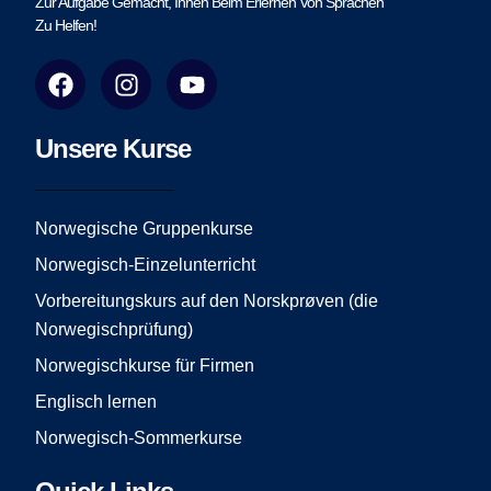
Zur Aufgabe Gemacht, Ihnen Beim Erlernen Von Sprachen
Zu Helfen!
F
I
Y
a
n
o
c
s
u
e
t
t
Unsere Kurse
b
a
u
o
g
b
o
r
e
Norwegische Gruppenkurse
k
a
Norwegisch-Einzelunterricht
m
Vorbereitungskurs auf den Norskprøven (die
Norwegischprüfung)
Norwegischkurse für Firmen
Englisch lernen
Norwegisch-Sommerkurse