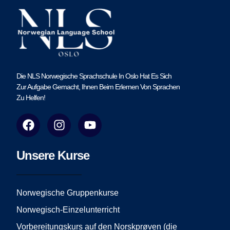
Die NLS Norwegische Sprachschule In Oslo Hat Es Sich
Zur Aufgabe Gemacht, Ihnen Beim Erlernen Von Sprachen
Zu Helfen!
F
I
Y
a
n
o
c
s
u
e
t
t
Unsere Kurse
b
a
u
o
g
b
o
r
e
Norwegische Gruppenkurse
k
a
Norwegisch-Einzelunterricht
m
Vorbereitungskurs auf den Norskprøven (die