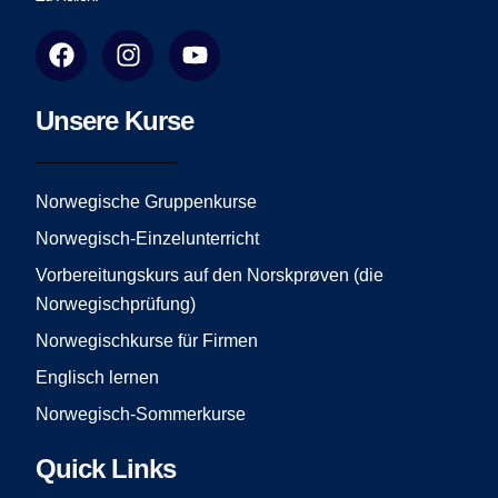
F
I
Y
a
n
o
c
s
u
e
t
t
Unsere Kurse
b
a
u
o
g
b
o
r
e
Norwegische Gruppenkurse
k
a
Norwegisch-Einzelunterricht
m
Vorbereitungskurs auf den Norskprøven (die
Norwegischprüfung)
Norwegischkurse für Firmen
Englisch lernen
Norwegisch-Sommerkurse
Quick Links