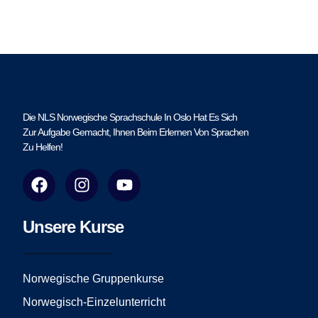
Die NLS Norwegische Sprachschule In Oslo Hat Es Sich
Zur Aufgabe Gemacht, Ihnen Beim Erlernen Von Sprachen
Zu Helfen!
F
I
Y
a
n
o
c
s
u
e
t
t
Unsere Kurse
b
a
u
o
g
b
o
r
e
Norwegische Gruppenkurse
k
a
Norwegisch-Einzelunterricht
m