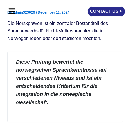
Skip
Menu
to
CONTACT US
By
admin323029
/
December 11, 2024
content
Die Norskprøven ist ein zentraler Bestandteil des
Spracherwerbs für Nicht-Muttersprachler, die in
Norwegen leben oder dort studieren möchten.
Diese Prüfung bewertet die
norwegischen Sprachkenntnisse auf
verschiedenen Niveaus und ist ein
entscheidendes Kriterium für die
Integration in die norwegische
Gesellschaft.