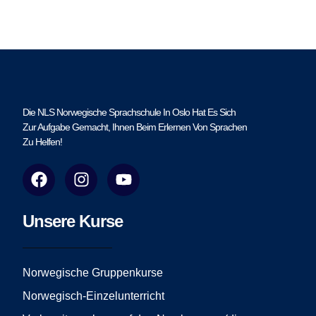
Die NLS Norwegische Sprachschule In Oslo Hat Es Sich
Zur Aufgabe Gemacht, Ihnen Beim Erlernen Von Sprachen
Zu Helfen!
F
I
Y
a
n
o
c
s
u
e
t
t
Unsere Kurse
b
a
u
o
g
b
o
r
e
Norwegische Gruppenkurse
k
a
Norwegisch-Einzelunterricht
m