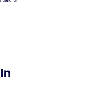
eidend für
In