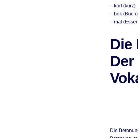
– kort (kurz)
– bok (Buch)
– mat (Essen
Die
Der
Vok
Die Betonung