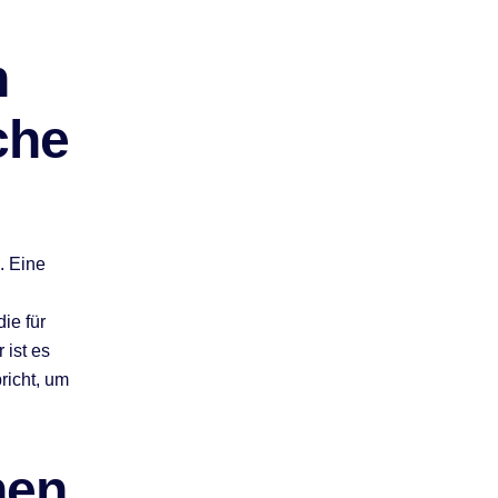
n
che
. Eine
ie für
 ist es
richt, um
hen