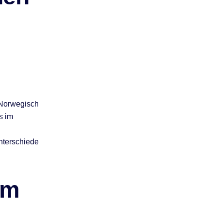
 Norwegisch
s im
nterschiede
Im