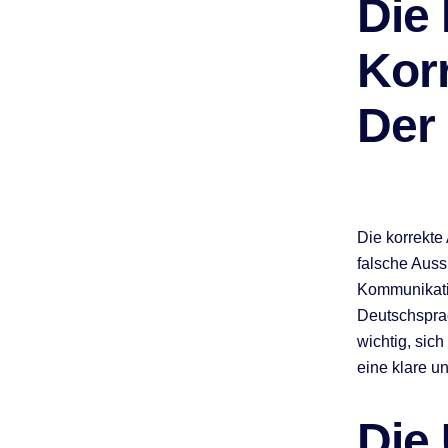
Die
Kor
Der
Die korrekte
falsche Auss
Kommunikatio
Deutschsprac
wichtig, sic
eine klare u
Die