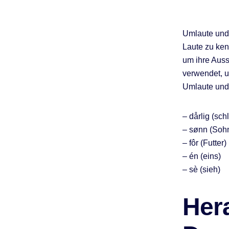
Umlaute und
Laute zu ken
um ihre Auss
verwendet, u
Umlaute und 
– dårlig (sch
– sønn (Soh
– fôr (Futter)
– én (eins)
– sè (sieh)
Her