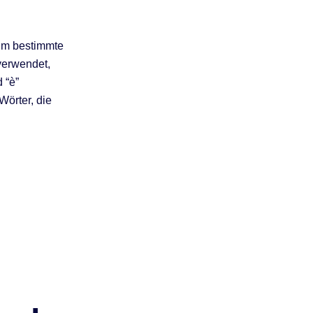
um bestimmte
verwendet,
 “è”
Wörter, die