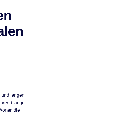
en
alen
n und langen
ährend lange
örter, die