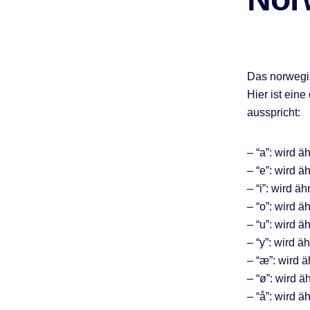
Das norwegis
Hier ist ein
ausspricht:
– “a”: wird 
– “e”: wird ä
– “i”: wird ä
– “o”: wird 
– “u”: wird 
– “y”: wird 
– “æ”: wird 
– “ø”: wird 
– “å”: wird ä