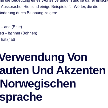
n die Bedeutung eines Wortes verändern und ist daher entsch
 Aussprache. Hier sind einige Beispiele für Wörter, die die
nderung durch Betonung zeigen:
 – and (Ente)
et) – bønner (Bohnen)
 hat (hat)
 Verwendung Von
auten Und Akzenten 
 Norwegischen
sprache