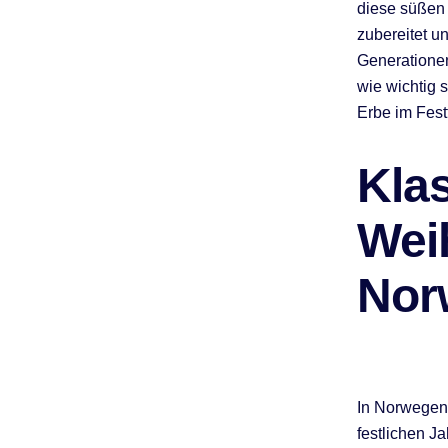
diese süßen 
zubereitet u
Generatione
wie wichtig 
Erbe im Fest
Kla
Wei
Nor
In Norwegen
festlichen J