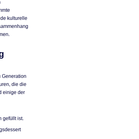
n
immte
de kulturelle
 Zusammenhang
mmen.
g
u Generation
ren, die die
d einige der
efüllt ist.
agsdessert