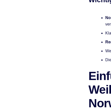
No
ve
Kl
Re
Wei
Die
Einf
Wei
Nor