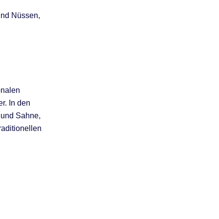
 und Nüssen,
onalen
r. In den
n und Sahne,
raditionellen