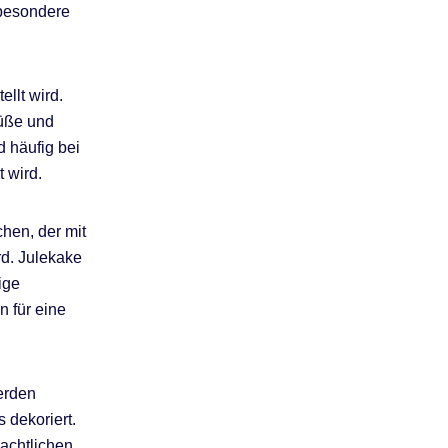
 besondere
llt wird.
Süße und
 häufig bei
 wird.
chen, der mit
rd. Julekake
ige
 für eine
erden
 dekoriert.
nachtlichen