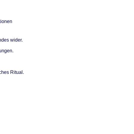
tionen
des wider.
rungen.
ches Ritual.