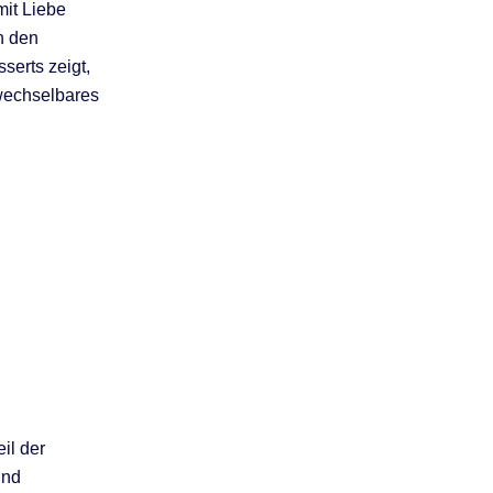
mit Liebe
n den
erts zeigt,
rwechselbares
il der
nd