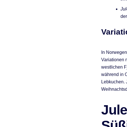
Ju
der
Variat
In Norwegen 
Variationen 
westlichen F
während in 
Lebkuchen. J
Weihnachtsde
Jul
Süß