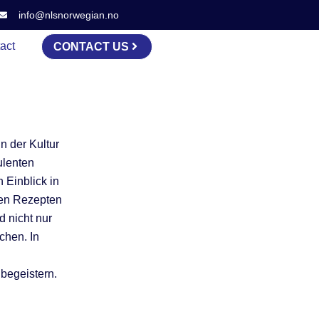
info@nlsnorwegian.no
act
CONTACT US
in der Kultur
ulenten
 Einblick in
en Rezepten
d nicht nur
chen. In
begeistern.