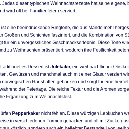
. Jedes dieser typischen Weihnachtsrezepte hat seine eigene,
 wird oft bei Familienfeiern serviert.
ist eine beeindruckende Ringtorte, die aus Mandelmehl hergeste
t an Größen und Schichten fasziniert, und die Kombination von 
t für ein unvergessliches Geschmackserlebnis. Diese Torte wird
nd zu Weihnachten präsentiert, wodurch ihre Festlichkeit betont
traditionelles Dessert ist
Julekake
, ein weihnachtlicher Obstku
ten, Gewürzen und manchmal auch mit einer Glasur verziert wi
en norwegischen Haushalten gebacken und sorgt für eine heimel
ährend der Feiertage. Die reiche Textur und die Aromen sorgen
che Ergänzung zum Weihnachtsfest.
dürfen
Pepperkaker
nicht fehlen. Diese würzigen Lebkuchen w
eise in verschiedenen Formen gebacken und oft mit Zuckerguss
ht nur köstlich, sondern auch ein beliebter Bestandteil von weih