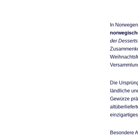
In Norwegen i
norwegisch
der Desserts
Zusammenkunf
Weihnachtsfe
Versammlung
Die Ursprüng
ländliche un
Gewürze prä
altüberliefe
einzigartige
Besondere An