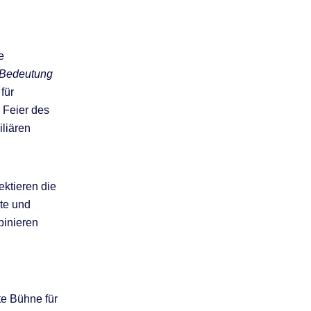
e
Bedeutung
für
 Feier des
iliären
ektieren die
hte und
binieren
te Bühne für