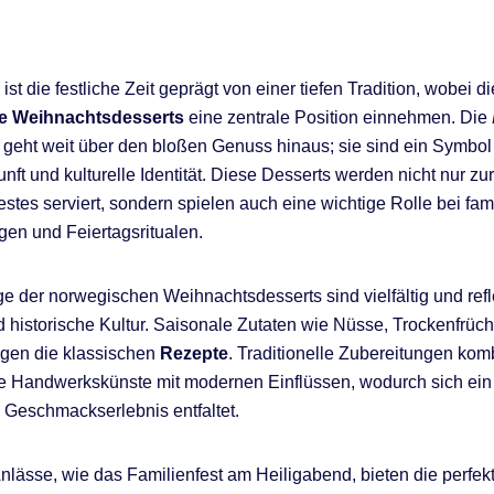
st die festliche Zeit geprägt von einer tiefen Tradition, wobei di
e Weihnachtsdesserts
eine zentrale Position einnehmen. Die
geht weit über den bloßen Genuss hinaus; sie sind ein Symbol 
t und kulturelle Identität. Diese Desserts werden nicht nur zur
stes serviert, sondern spielen auch eine wichtige Rolle bei fam
en und Feiertagsritualen.
e der norwegischen Weihnachtsdesserts sind vielfältig und refl
d historische Kultur. Saisonale Zutaten wie Nüsse, Trockenfrüc
gen die klassischen
Rezepte
. Traditionelle Zubereitungen kom
rte Handwerkskünste mit modernen Einflüssen, wodurch sich ein
s Geschmackserlebnis entfaltet.
lässe, wie das Familienfest am Heiligabend, bieten die perfek