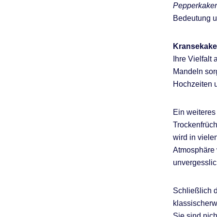
Pepperkaker
Bedeutung und
Kransekake
Ihre Vielfal
Mandeln sorg
Hochzeiten u
Ein weiteres 
Trockenfrüch
wird in viel
Atmosphäre w
unvergessli
Schließlich 
klassischerw
Sie sind nic