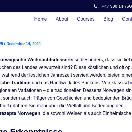
+47 908 14 756
Home
About
Courses
Blog
Cont
29
/
December 14, 2024
orwegische Weihnachtsdesserts
so besonders, dass sie tief 
chen des Landes verwurzelt sind? Diese köstlichen und oft op
 während der festlichen Jahreszeit serviert werden, bieten einen
che Tradition
und das Handwerk des Backens. Von klassisch
egionalen Variationen – die traditionellen Desserts Norwegen sin
l, sondern auch Träger von Geschichten und bedeutenden Bräu
nitt erfahren Sie mehr über die Vielfalt und Bedeutung der
rezepte Norwegen
, die sowohl Weisen als auch Einheimische 
ge Erkenntnisse