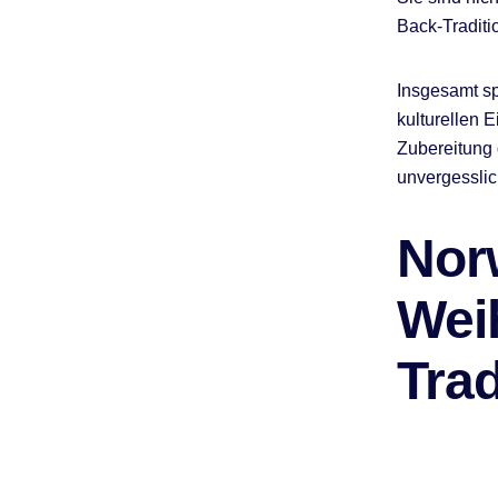
Back-Traditi
Insgesamt sp
kulturellen 
Zubereitung 
unvergesslic
Nor
Wei
Trad