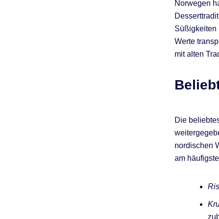
Norwegen hat
Desserttradi
Süßigkeiten 
Werte transp
mit alten Tr
Belieb
Die beliebt
weitergegebe
nordischen W
am häufigst
Ris
Kr
zub