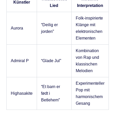
Künstler
Lied
Interpretation
Folk-inspirierte
“Deilig er
Klänge mit
Aurora
jorden”
elektronischen
Elementen
Kombination
von Rap und
Admiral P
“Glade Jul”
klassischen
Melodien
Experimenteller
“Et barn er
Pop mit
Highasakite
født i
harmonischem
Betlehem”
Gesang