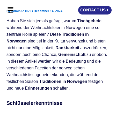
Skip
Menu
to
CONTACT US
By
admin323029
/
December 14, 2024
content
Haben Sie sich jemals gefragt, warum
Tischgebete
während der Weihnachtsfeier in Norwegen eine so
zentrale Rolle spielen? Diese
Traditionen in
Norwegen
sind tief in der Kultur verwurzelt und bieten
nicht nur eine Möglichkeit,
Dankbarkeit
auszudrücken,
sondern auch eine Chance,
Gemeinschaft
zu erleben.
In diesem Artikel werden wir die Bedeutung und die
verschiedenen Facetten der norwegischen
Weihnachtstischgebete erkunden, die während der
festlichen Saison
Traditionen in Norwegen
festigen
und neue
Erinnerungen
schaffen.
Schlüsselerkenntnisse