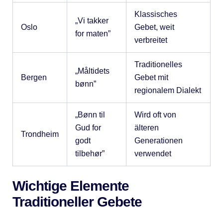
Klassisches
„Vi takker
Oslo
Gebet, weit
for maten”
verbreitet
Traditionelles
„Måltidets
Bergen
Gebet mit
bønn”
regionalem Dialekt
„Bønn til
Wird oft von
Gud for
älteren
Trondheim
godt
Generationen
tilbehør”
verwendet
Wichtige Elemente
Traditioneller Gebete